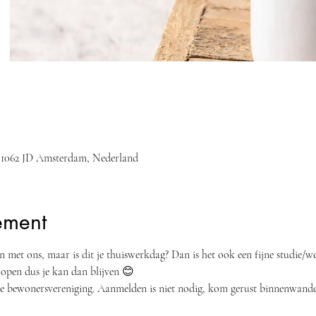
3, 1062 JD Amsterdam, Nederland
ement
sen met ons, maar is dit je thuiswerkdag? Dan is het ook een fijne studie/
open dus je kan dan blijven 😊
n de bewonersvereniging. Aanmelden is niet nodig, kom gerust binnenwande