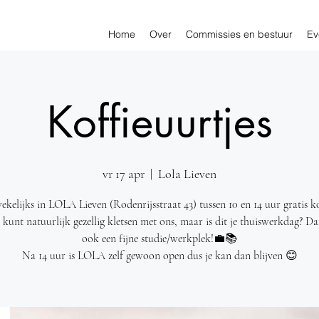
Home
Over
Commissies en bestuur
Ev
Koffieuurtjes
vr 17 apr
  |  
Lola Lieven
kelijks in LOLA Lieven (Rodenrijsstraat 43) tussen 10 en 14 uur gratis ko
e kunt natuurlijk gezellig kletsen met ons, maar is dit je thuiswerkdag? Da
ook een fijne studie/werkplek!💼📚
Na 14 uur is LOLA zelf gewoon open dus je kan dan blijven 😊