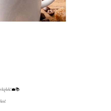
werkplek!💼📚
len!