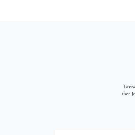
Tweewe
thee. J