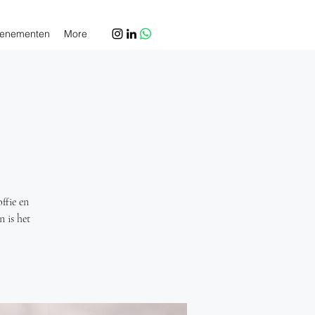
enementen
More
ffie en
n is het