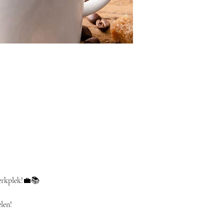
werkplek!💼📚
len!