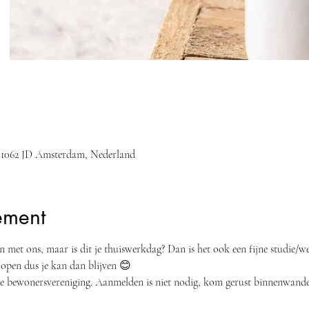
3, 1062 JD Amsterdam, Nederland
ement
sen met ons, maar is dit je thuiswerkdag? Dan is het ook een fijne studie/
open dus je kan dan blijven 😊
n de bewonersvereniging. Aanmelden is niet nodig, kom gerust binnenwande