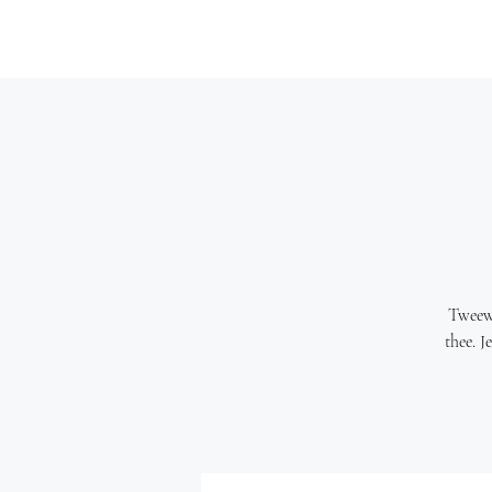
Tweewe
thee. J