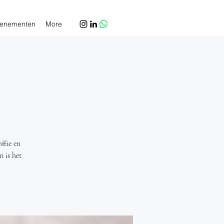
enementen
More
ffie en
n is het