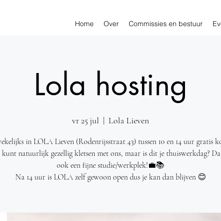
Home
Over
Commissies en bestuur
Ev
Lola hosting
vr 25 jul
  |  
Lola Lieven
kelijks in LOLA Lieven (Rodenrijsstraat 43) tussen 10 en 14 uur gratis ko
e kunt natuurlijk gezellig kletsen met ons, maar is dit je thuiswerkdag? Da
ook een fijne studie/werkplek!💼📚
Na 14 uur is LOLA zelf gewoon open dus je kan dan blijven 😊