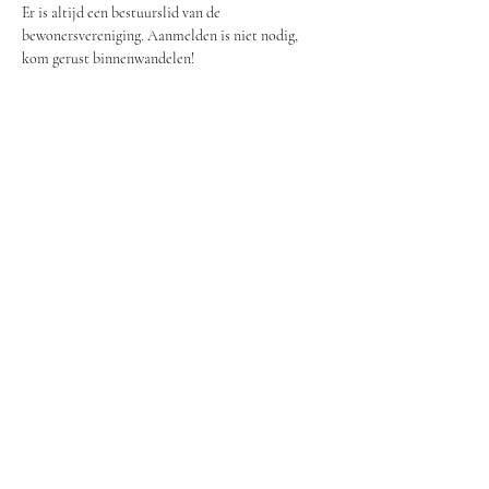
Er is altijd een bestuurslid van de 
bewonersvereniging. Aanmelden is niet nodig, 
kom gerust binnenwandelen!
Deel dit evenement
Bewonersvereniging Lieven
secretariaat.lievenbv@gmail.com
©2023 door Bewonersvereniging Lieven