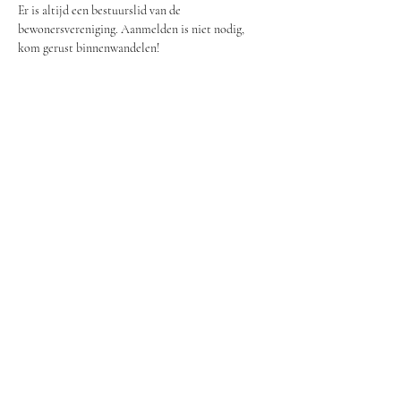
Er is altijd een bestuurslid van de 
bewonersvereniging. Aanmelden is niet nodig, 
kom gerust binnenwandelen!
Share this event
Lieven Residents' Association
secretariaat.lievenbv@gmail.com
©2023 by Lieven Residents Association